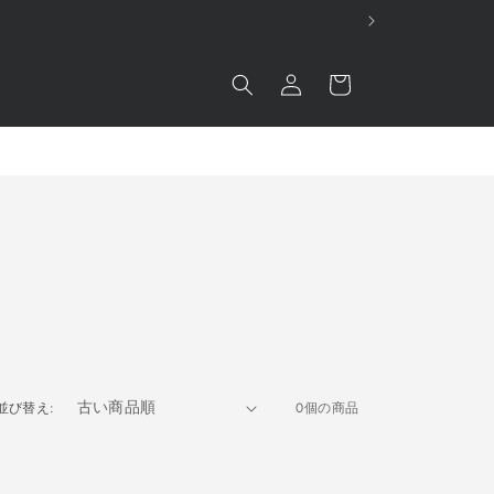
ロ
カ
グ
ー
イ
ト
ン
並び替え:
0個の商品