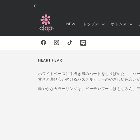
コンテ
ンツに
進む
NEW
トップス
ボトムス
Facebook
Instagram
TikTok
Line
コ
HEART HEART
レ
ク
ホワイトベースに手描き風のハートをちりばめた、「ハ
シ
甘さと遊び心が弾けるパステルカラーのやさしい色合い
ョ
ン
軽やかなカラーリングは、ビーチやプールはもちろん、
: