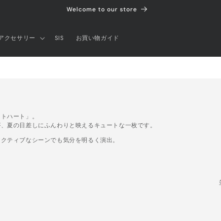
Welcome to our store
アクセサリー
SIS
お買い物ガイド
ートハート」。
が、夏の日差しにふんわりと映えるキュートな一枚です。
アクティブなシーンでも気分を明るく演出。