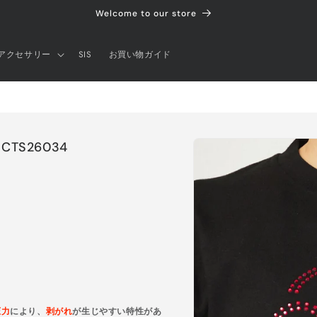
Welcome to our store
アクセサリー
SIS
お買い物ガイド
商品情
TS26034
報にス
キップ
圧力
により、
剥がれ
が生じやすい特性があ