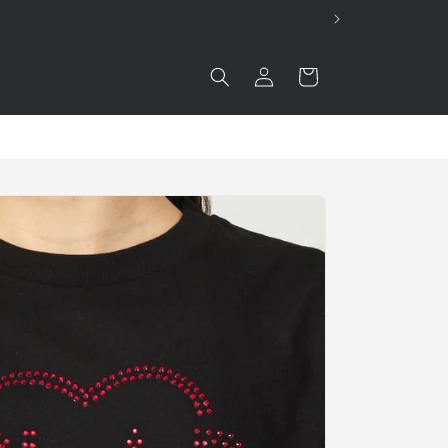
ロ
カ
グ
ー
イ
ト
ン