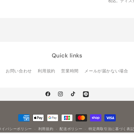
税込。ディス
す
す
Quick links
お問い合わせ
利用規約
営業時間
メールが届かない場合
Facebook
Instagram
TikTok
Line
決
済
方
ライバシーポリシー
利用規約
配送ポリシー
特定商取引法に基づく表
法