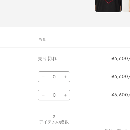
で
メ
デ
ィ
ア
(1)
を
開
数量
く
数
売り切れ
¥6,60
量
数
¥6,60
量
BLACK
BLACK
の
の
数
数
数
¥6,60
量
量
量
YELLOW
YELLOW
を
を
の
の
減
増
数
数
ら
や
量
量
す
す
0
を
を
アイテムの総数
減
増
ら
や