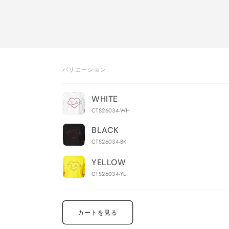
バリエーション
あ
な
WHITE
た
CTS26034-WH
の
カ
BLACK
ー
CTS26034-BK
ト
YELLOW
CTS26034-YL
読
み
込
み
カートを見る
中…