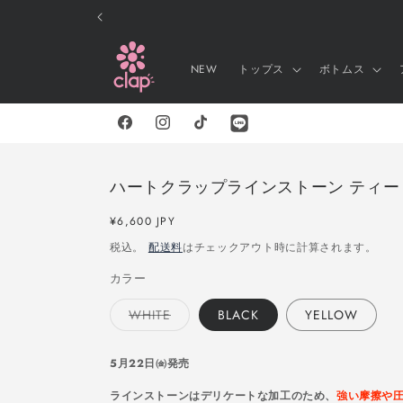
コンテ
ンツに
進む
NEW
トップス
ボトムス
Facebook
Instagram
TikTok
Line
ハートクラップラインストーン ティー C
通
¥6,600 JPY
常
税込。
配送料
はチェックアウト時に計算されます。
価
格
カラー
WHITE
BLACK
YELLOW
バ
リ
エ
5月22日㈮発売
ー
シ
ラインストーンはデリケートな加工のため、
強い摩擦や
ョ