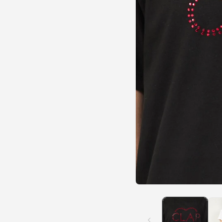
モ
ー
ダ
ル