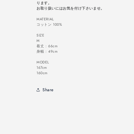
ります。
ン
お取り扱いにはお気を付け下さいませ。
は
売
MATERIAL
り
コットン 100%
切
れ
SIZE
て
M
い
着丈 : 66cm
る
身幅 : 49cm
か
販
MODEL
売
167cm
で
160cm
き
ま
せ
Share
ん